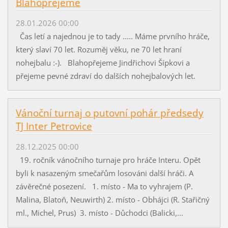
Blahopřejeme
28.01.2026 00:00
Čas letí a najednou je to tady ..... Máme prvního hráče,
který slaví 70 let. Rozuměj věku, ne 70 let hraní
nohejbalu :-). Blahopřejeme Jindřichovi Šípkovi a
přejeme pevné zdraví do dalších nohejbalových let.
Vánoční turnaj o putovní pohár předsedy
TJ Inter Petrovice
28.12.2025 00:00
19. ročník vánočního turnaje pro hráče Interu. Opět
byli k nasazeným smečařům losováni další hráči. A
závěrečné posezení. 1. místo - Ma to vyhrajem (P.
Malina, Blatoň, Neuwirth) 2. místo - Obhájci (R. Stařičný
ml., Michel, Prus) 3. místo - Důchodci (Balicki,...