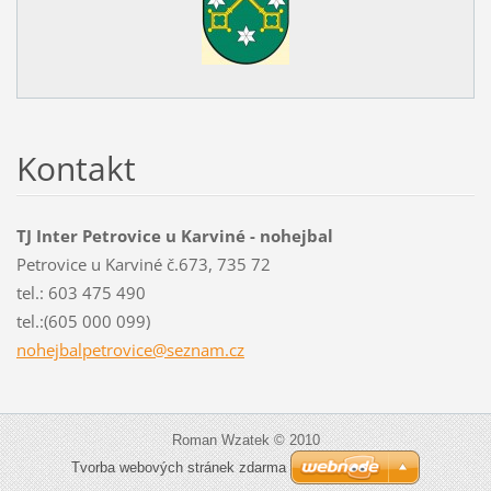
Kontakt
TJ Inter Petrovice u Karviné - nohejbal
Petrovice u Karviné č.673, 735 72
tel.: 603 475 490
tel.:(605 000 099)
nohejbal
petrovic
e@seznam
.cz
Roman Wzatek © 2010
Tvorba webových stránek zdarma