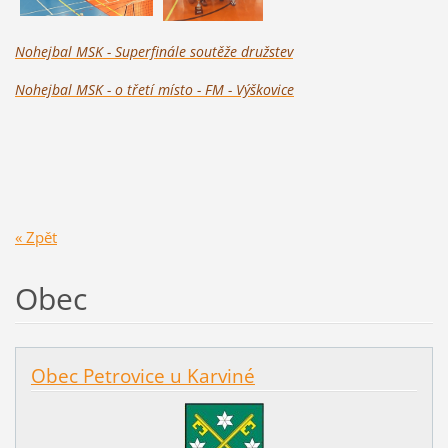
Nohejbal MSK - Superfinále soutěže družstev
Nohejbal MSK - o třetí místo - FM - Výškovice
« Zpět
Obec
Obec Petrovice u Karviné