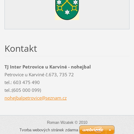
Kontakt
TJ Inter Petrovice u Karviné - nohejbal
Petrovice u Karviné č.673, 735 72
tel.: 603 475 490
tel.:(605 000 099)
nohejbal
petrovic
e@seznam
.cz
Roman Wzatek © 2010
Tvorba webových stránek zdarma