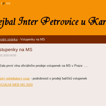
|
rss
odní stránka
-
Vstupenky na MS
stupenky na MS
02.2020 00:00
čala první vlna oficiálního prodeje vstupenek na MS v Praze .....
ský nohejbalový svaz
- podrobnosti o prodeji balíčků vstupenek
ICIÁLNÍ WEB MS 2020