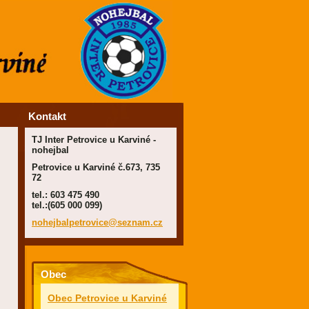
Kontakt
TJ Inter Petrovice u Karviné -
nohejbal
Petrovice u Karviné č.673, 735
72
tel.: 603 475 490
tel.:(605 000 099)
nohejbal
petrovic
e@seznam
.cz
Obec
Obec Petrovice u Karviné