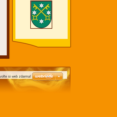
vořte si web zdarma!