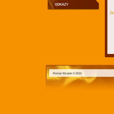
ODKAZY
Zp
Roman Wzatek © 2010