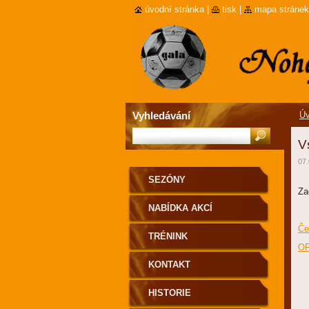
úvodní stránka
|
tisk
|
mapa stránek
Vyhledávání
Úv
V
07.
SEZÓNY
Za
NABÍDKA AKCÍ
Če
TRÉNINK
OF
KONTAKT
HISTORIE