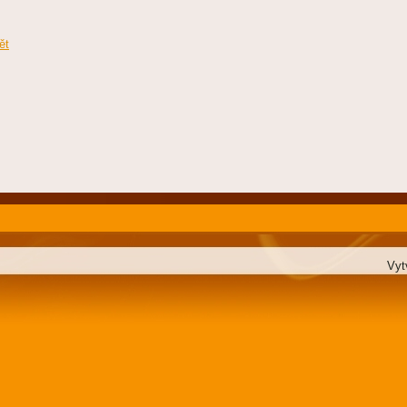
ět
Vyt