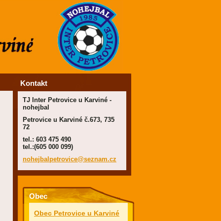
Kontakt
TJ Inter Petrovice u Karviné -
nohejbal
Petrovice u Karviné č.673, 735
72
tel.: 603 475 490
tel.:(605 000 099)
nohejbal
petrovic
e@seznam
.cz
Obec
Obec Petrovice u Karviné