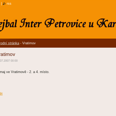
|
rss
odní stránka
-
Vratimov
ratimov
07.2007 00:00
rnaj ve Vratimově - 2. a 4. místo.
ět