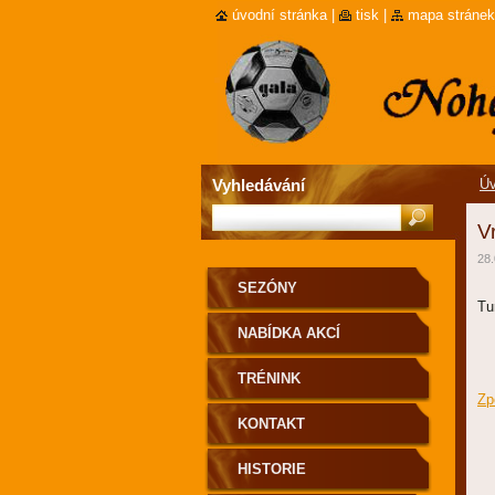
úvodní stránka
|
tisk
|
mapa stránek
Vyhledávání
Úv
V
28.
SEZÓNY
Tu
NABÍDKA AKCÍ
TRÉNINK
Zp
KONTAKT
HISTORIE