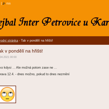
|
rss
odní stránka
-
Tak v pondělí na hřišti!
k v pondělí na hřišti!
04.2021 00:00
ko kdysi ... Ale možná potom zase ne ...
prava 12.4. - dnes možno, pokud to dnes nezmě