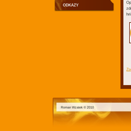
Op
ODKAZY
zd
hr
Zp
Roman Wzatek © 2010