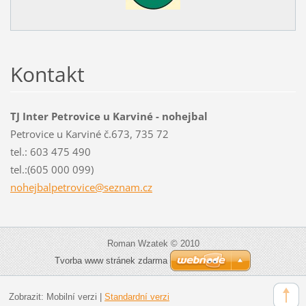
Kontakt
TJ Inter Petrovice u Karviné - nohejbal
Petrovice u Karviné č.673, 735 72
tel.: 603 475 490
tel.:(605 000 099)
nohejbal
petrovic
e@seznam
.cz
Roman Wzatek © 2010
Tvorba www stránek zdarma
Zobrazit:
Mobilní verzi
|
Standardní verzi