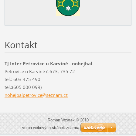
Kontakt
TJ Inter Petrovice u Karviné - nohejbal
Petrovice u Karviné č.673, 735 72
tel.: 603 475 490
tel.:(605 000 099)
nohejbal
petrovic
e@seznam
.cz
Roman Wzatek © 2010
Tvorba webových stránek zdarma