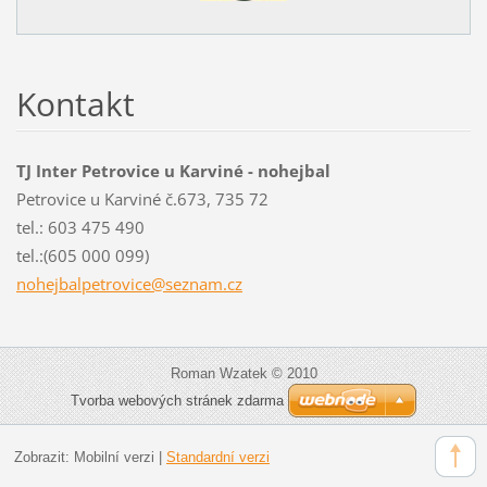
Kontakt
TJ Inter Petrovice u Karviné - nohejbal
Petrovice u Karviné č.673, 735 72
tel.: 603 475 490
tel.:(605 000 099)
nohejbal
petrovic
e@seznam
.cz
Roman Wzatek © 2010
Tvorba webových stránek zdarma
Zobrazit:
Mobilní verzi
|
Standardní verzi