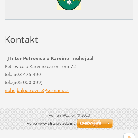
Kontakt
TJ Inter Petrovice u Karviné - nohejbal
Petrovice u Karviné č.673, 735 72
tel.: 603 475 490
tel.:(605 000 099)
nohejbal
petrovic
e@seznam
.cz
Roman Wzatek © 2010
Tvorba www stránek zdarma