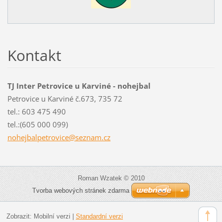
Kontakt
TJ Inter Petrovice u Karviné - nohejbal
Petrovice u Karviné č.673, 735 72
tel.: 603 475 490
tel.:(605 000 099)
nohejbal
petrovic
e@seznam
.cz
Roman Wzatek © 2010
Tvorba webových stránek zdarma
Zobrazit:
Mobilní verzi
|
Standardní verzi