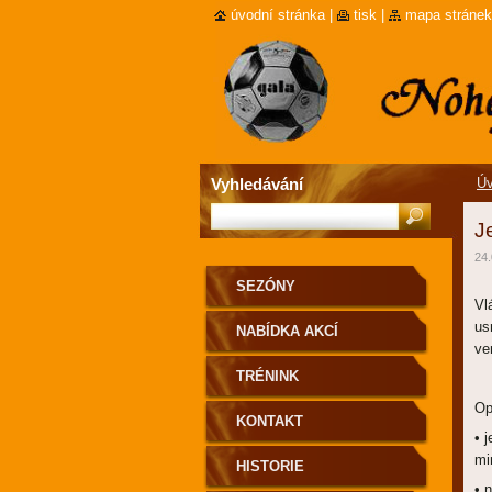
úvodní stránka
|
tisk
|
mapa stránek
Vyhledávání
Úv
J
24.
SEZÓNY
Vl
us
NABÍDKA AKCÍ
ve
TRÉNINK
Op
KONTAKT
• 
mi
HISTORIE
• 