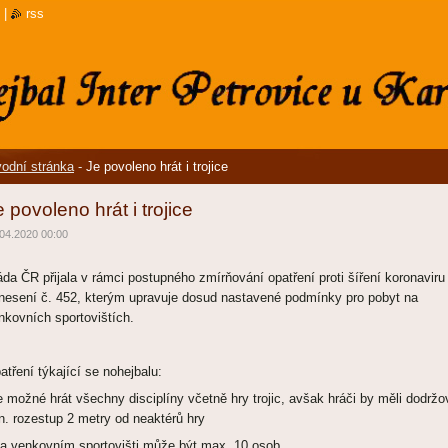
|
rss
odní stránka
-
Je povoleno hrát i trojice
e povoleno hrát i trojice
04.2020 00:00
áda ČR přijala v rámci postupného zmírňování opatření proti šíření koronaviru
nesení č. 452, kterým upravuje dosud nastavené podmínky pro pobyt na
nkovních sportovištích.
atření týkající se nohejbalu:
je možné hrát všechny disciplíny včetně hry trojic, avšak hráči by měli dodržo
n. rozestup 2 metry od neaktérů hry
na venkovním sportovišti může být max. 10 osob