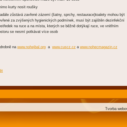
mimo kurty nosit roušky
nadále zůstává zavřené zázemí (šatny, sprchy, restaurace)toalety mohou být
evřené za zvýšených hygienických podmínek, musí být zajištěn dezinfekční
ostředek na ruce a na místa, kterých se běžně dotýkají ruce, ve vnitřním
ostoru se nesmí potkávat více osob
drobně na
www.nohejbal.org
a
www.cuscz.cz
a
www.nohecmagazin.cz
ět
Tvorba webo