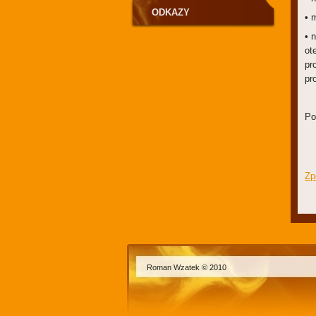
ODKAZY
• 
• 
ot
pr
pr
Po
Zp
Roman Wzatek © 2010