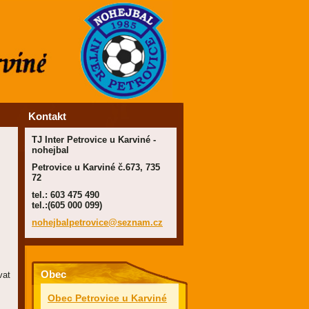
Kontakt
TJ Inter Petrovice u Karviné -
nohejbal
Petrovice u Karviné č.673, 735
72
tel.: 603 475 490
tel.:(605 000 099)
nohejbal
petrovic
e@seznam
.cz
Obec
vat
Obec Petrovice u Karviné